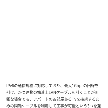
オーナーがWi-Fi契約を切り替える4つの理
由
Wi-Fiのただ乗りを防ぐには？
Wi-Fiルーターのブリッジモードとは
アパート・マンションオーナー向
け
wifi工事会社おすすめ3選
IPv6の通信規格に対応しており、最大1Gbpsの回線を
引け、かつ建物の構造上LANケーブルを引くことが困
難な場合でも、アパートの各部屋あるTVを接続するた
めの同軸ケーブルを利用して工事が可能という3つを兼