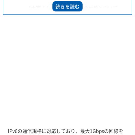
【大家さん向け】WiFi工事の種類と向いて
いる建物
Wi-Fiルーターの寿命
アパートの置き型Wi-Fi
アパート共有Wi-Fiのセキュリティについ
て
【大家さん向け】マンションのネットが遅
アパート・マンションオーナー向
いときのクレーム対策
け
wifi工事会社おすすめ3選
IPv6の通信規格に対応しており、最大1Gbpsの回線を