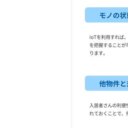
メッシュWi-Fiとは？
ブレイブシステムズ
【大家さん向け】速いインター
モノの状
プロパンガス料金消費者協会
ネット導入で、魅力的なアパー
トに変身
まるっとIoTマンション
アパート経営において無料イン
IoTを利用すれ
アルテリア（Connectix）
ターネットは導入すべき？
を把握することが
未来ネット
アパートのWi-Fiがつながらない
ります。
Best Bit Net
原因とは
e-style（イースタイル）
インターネット回線の種類
リクシオ
VPNとWi-Fiの違い
他物件と
CITV
アパートの入居率を上げる方法
とは？
NURO光
アパートの壁面Wi-Fi
キッズウェイ（あぱねっと）
入居者さんの利便
アパートの同軸Wi-Fi
れておくことで、
ファイバーゲート
アパートの有線LAN接続
ダンゴセレクト