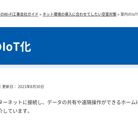
Wi-Fi工事会社ガイド
»
ネット環境の導入に合わせてしたい空室対策
»
室内のIoT
IoT化
｜更新日：
2023年8月30日
ターネットに接続し、データの共有や遠隔操作ができるホームI
介しています。