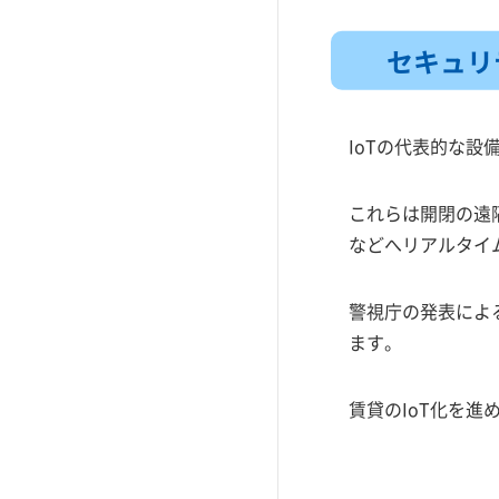
社員寮のフリーWi-Fi工事
コミュファ光
アパートの埋め込み型Wi-Fi
スターキャット
セキュリ
アパートの置き型Wi-Fi
アパートの共有部設置型Wi-Fiと
IoTの代表的な
は
アパート共有Wi-Fiのセキュリテ
ィについて
これらは開閉の遠
などへリアルタイ
契約期間
通信速度
警視庁の発表によ
接続方法
ます。
【大家さん向け】WiFi工事依頼
の流れと注意点についてのまと
め
賃貸のIoT化を
【大家さん向け】WiFi工事会社
の選び方のポイント