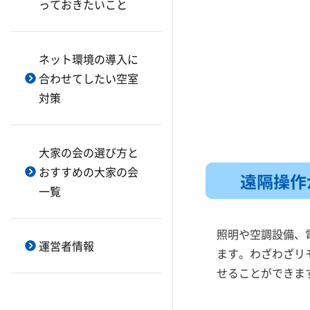
料にすべき？
っておきたいこと
ライフライン会社の切り替え
エレコム
IPoEとは？
（光熱費の減額）
ギガプライズ
アパートに設置するWi-Fiに中継
マンガ・映像配信サービス・ケ
ネット環境の導入に
器は必要か
弘善商会
ーブルテレビ導入
合わせてしたい空室
Wi-Fiのただ乗りを防ぐには？
集合住宅向け無料インターネッ
コンセントの増設は空室対策に
対策
ト
有効？
Wi-Fiで表示されるマークの種類
タダネット
Wi-Fiのaとgは何が違う？
＠ちゃんぷるネット
大家の会の選び方と
【大家さん向け】Wi-Fi工事のよ
おすすめの大家の会
くある疑問「Q＆A」
トータル・プランニング
遠隔操作
一覧
【大家さん向け】WiFi工事の種
ノーバス
類と向いている建物
パソコンサポート屋
照明や空調設備、
Wi-Fiルーターのブリッジモード
BUFFALO
運営者情報
とは
ます。わざわざリ
B-cubic
せることができま
Wi-Fiルーターの寿命
BB工事.com
Wi-Fi 6とは？
BBIQ