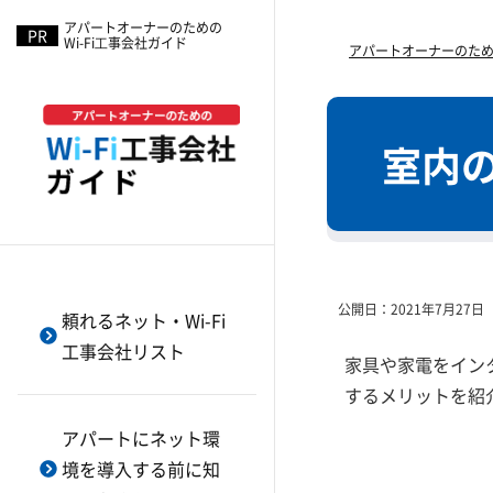
アパートオーナーのための
Wi-Fi⼯事会社ガイド
SHC
【大家さん向け】マンションの
植栽は空室対策として有効？
アパートオーナーのための
ネットが遅いときのクレーム対
株式会社東通信
条件緩和は空室対策として有
策
効？
TEPOT
オーナーがWi-Fi契約を切り替え
室内の
リノベーションは
インターネットMAGMA
る4つの理由
空室対策として有効？
沖電気
【大家さん向け】Wi-Fi無料の空
募集条件の見直しは空室対策と
き室対策と料金
メディア北九州
して有効？
【大家さん向け】アパートのWi-
レジデンシャルインターネット
センサーライトで防犯対策強化
Fi切り替えで発生する違約金と
すると空室対策に有効？
コネクト
公開日：
2021年7月27日
費用対策
頼れるネット・Wi-Fi
防犯カメラ導入
アイネット
アパートのWi-Fiはトラフィック
工事会社リスト
家具や家電をイン
電子錠・スマートロック導入
制御したほうがいい？
アパマンWi-Fi
するメリットを紹
モニター付きインターホン導入
ネットワークの冗長化は対応す
e-Broadマンション
べき？
アパートにネット環
エントランスオートロック導入
HECT
境を導入する前に知
アパートのインターネットは無
室内のIoT化
NTT東日本