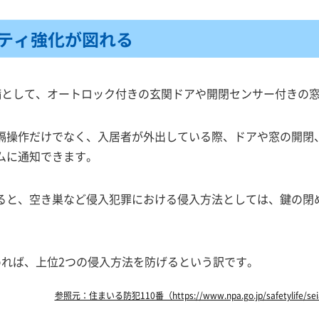
ティ強化が図れる
設備として、オートロック付きの玄関ドアや開閉センサー付きの
隔操作だけでなく、入居者が外出している際、ドアや窓の開閉
ムに通知できます。
ると、空き巣など侵入犯罪における侵入方法としては、鍵の閉
進めれば、上位2つの侵入方法を防げるという訳です。
参照元：住まいる防犯110番（https://www.npa.go.jp/safetylife/seia