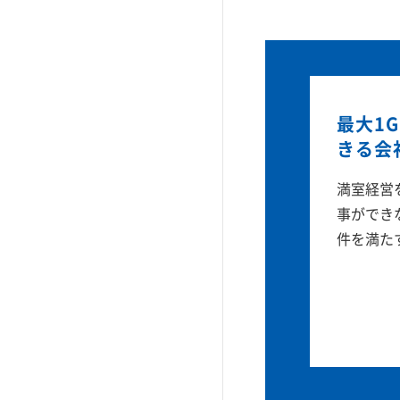
最大1
きる会
満室経営
事ができ
件を満た