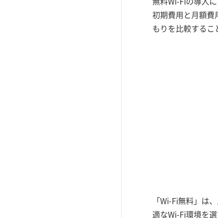
無料Wi-Fiの
初期費用と月額費
もりを比較すること
「Wi-Fi無料
適なWi-Fi環