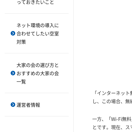
料にすべき？
っておきたいこと
ライフライン会社の切り替え
エレコム
IPoEとは？
（光熱費の減額）
ギガプライズ
アパートに設置するWi-Fiに中継
マンガ・映像配信サービス・ケ
ネット環境の導入に
器は必要か
弘善商会
ーブルテレビ導入
合わせてしたい空室
Wi-Fiのただ乗りを防ぐには？
集合住宅向け無料インターネッ
コンセントの増設は空室対策に
対策
ト
有効？
Wi-Fiで表示されるマークの種類
タダネット
Wi-Fiのaとgは何が違う？
＠ちゃんぷるネット
大家の会の選び方と
【大家さん向け】Wi-Fi工事のよ
おすすめの大家の会
くある疑問「Q＆A」
トータル・プランニング
一覧
【大家さん向け】WiFi工事の種
ノーバス
類と向いている建物
「インターネット
パソコンサポート屋
Wi-Fiルーターのブリッジモード
し、この場合、無線
BUFFALO
運営者情報
とは
B-cubic
Wi-Fiルーターの寿命
一方、「Wi-F
BB工事.com
Wi-Fi 6とは？
とです。現在、ス
BBIQ