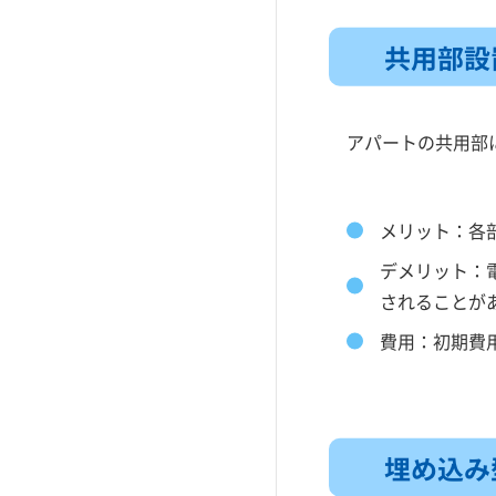
社員寮のフリーWi-Fi工事
コミュファ光
アパートの埋め込み型Wi-Fi
共用部設置
スターキャット
アパートの置き型Wi-Fi
アパートの共有部設置型Wi-Fiと
アパートの共用部に
は
アパート共有Wi-Fiのセキュリテ
ィについて
メリット：各
契約期間
デメリット：
通信速度
されることが
接続方法
費用：初期費用
【大家さん向け】WiFi工事依頼
の流れと注意点についてのまと
め
【大家さん向け】WiFi工事会社
埋め込み型
の選び方のポイント