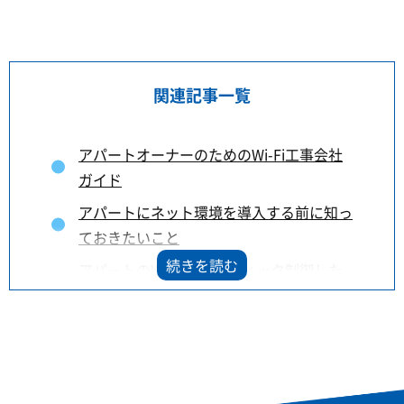
関連記事一覧
アパートオーナーのためのWi-Fi工事会社
ガイド
アパートにネット環境を導入する前に知っ
ておきたいこと
アパートのWi-Fiはトラフィック制御した
ほうがいい？
【大家さん向け】アパートのWi-Fi切り替
えで発生する違約金と費用対策
アパートの共有部設置型Wi-Fiとは